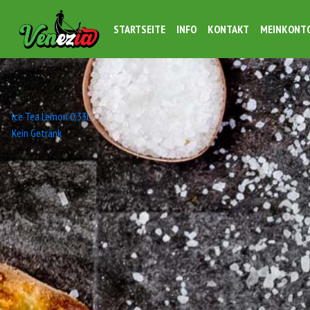
STARTSEITE
INFO
KONTAKT
MEINKONT
Bro
Beitrags-
Ice Tea Lemon 0,33l
Kein Getränk
Navigation