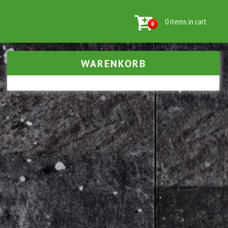
0 items in cart
0
WARENKORB