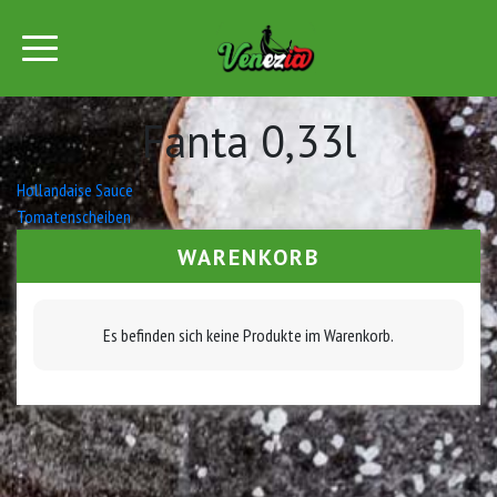
Fanta 0,33l
Beitrags-
Hollandaise Sauce
Tomatenscheiben
Navigation
WARENKORB
Es befinden sich keine Produkte im Warenkorb.