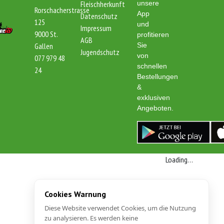
Fleischherkunft
unsere
Rorschacherstrasse
App
Datenschutz
125
und
Impressum
9000 St.
profitieren
AGB
Gallen
Sie
Jugendschutz
von
077 979 48
schnellen
24
Bestellungen
&
exklusiven
Angeboten.
Loading…
Cookies Warnung
Diese Website verwendet Cookies, um die Nutzung
zu analysieren. Es werden keine