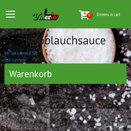
0 items in cart
0
Knoblauchsauce
Beitrags-
Ice Tea Lemon 0,33l
Kein Getränk
Navigation
Warenkorb