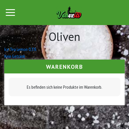
Oliven
Beitrags-
Ice Tea Lemon 0,33l
Kein Getränk
Navigation
WARENKORB
Es befinden sich keine Produkte im Warenkorb.