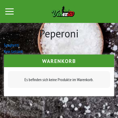
Peperoni
Beitrags-
Spaghetti
Kein Getränk
Navigation
WARENKORB
Es befinden sich keine Produkte im Warenkorb.