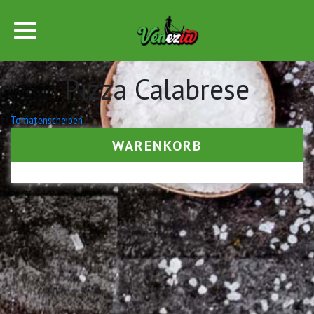
Pizza Calabrese
Beitrags-
Tomatenscheiben
Navigation
WARENKORB