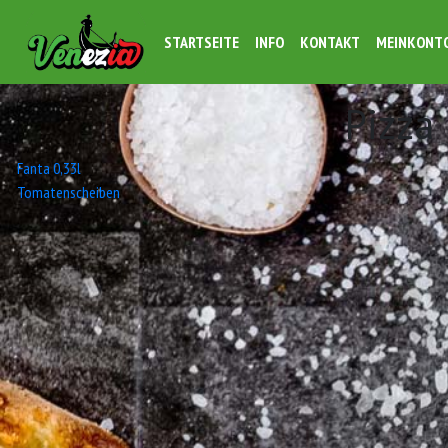
STARTSEITE
INFO
KONTAKT
MEINKONT
Pizza
Beitrags-
Fanta 0,33l
Tomatenscheiben
Navigation