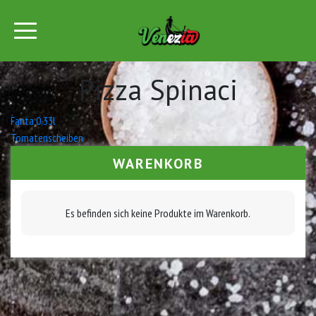
Pizza Spinaci
Beitrags-
Fanta 0,33l
Tomatenscheiben
Navigation
WARENKORB
Es befinden sich keine Produkte im Warenkorb.