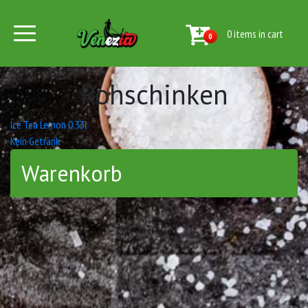
0 items in cart
0
Rohschinken
Beitrags-
Ice Tea Lemon 0,33l
Kein Getränk
Navigation
Warenkorb