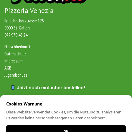
Pizzeria Venezia
Rorschacherstrasse 125
9000 St. Gallen
077 979 48 24
Fleischherkunft
Datenschutz
Impressum
AGB
Jugendschutz
Jetzt noch einfacher bestellen!
Laden Sie unsere App und profitieren Sie von schnellen
Cookies Warnung
Bestellungen & exklusiven Angeboten.
Diese Website verwendet Cookies, um die Nutzung zu analysieren.
Es werden keine personenbezogenen Daten gespeichert.
0 items in cart
OK