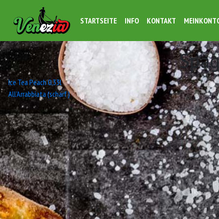
STARTSEITE
INFO
KONTAKT
MEINKONT
Spag
Beitrags-
Ice Tea Peach 0,33l
All’Arrabbiata (scharf)
Navigation