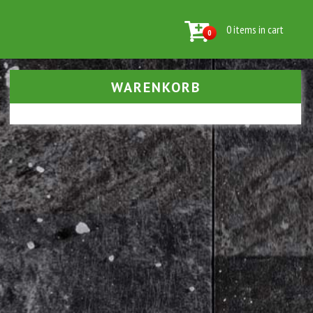
0 items in cart
0
WARENKORB