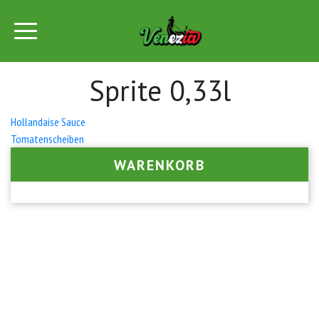
Sprite 0,33l
Beitrags-
Hollandaise Sauce
Tomatenscheiben
Navigation
WARENKORB