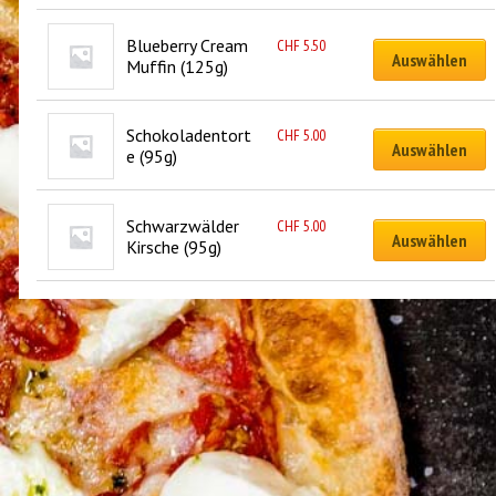
Blueberry Cream 
CHF
5.50
Auswählen
Muffin (125g)
Schokoladentort
CHF
5.00
Auswählen
e (95g)
Schwarzwälder 
CHF
5.00
Auswählen
Kirsche (95g)