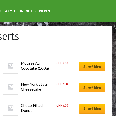
O
ANMELDUNG/REGISTRIEREN
serts
Mousse Au 
CHF
8.00
Auswählen
Cocolate (160g)
New York Style 
CHF
7.90
Auswählen
Cheesecake
Choco Filled 
CHF
5.00
Auswählen
Donut