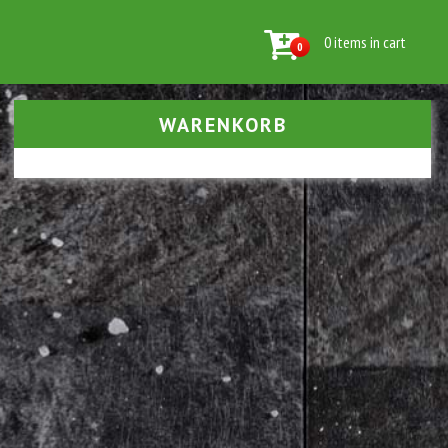
0 items in cart
0
WARENKORB