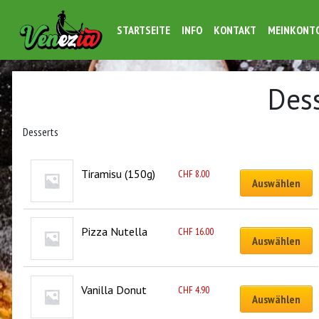
STARTSEITE
INFO
KONTAKT
MEINKONT
Des
Desserts
Tiramisu (150g)
CHF
8.00
Auswählen
Pizza Nutella
CHF
16.00
Auswählen
Vanilla Donut
CHF
4.90
Auswählen