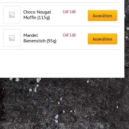
Choco Nougat 
CHF
5.00
Auswählen
Muffin (115g)
Mandel 
CHF
5.00
Auswählen
Bienenstich (95g)