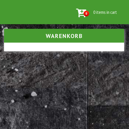
0 items in cart
0
WARENKORB