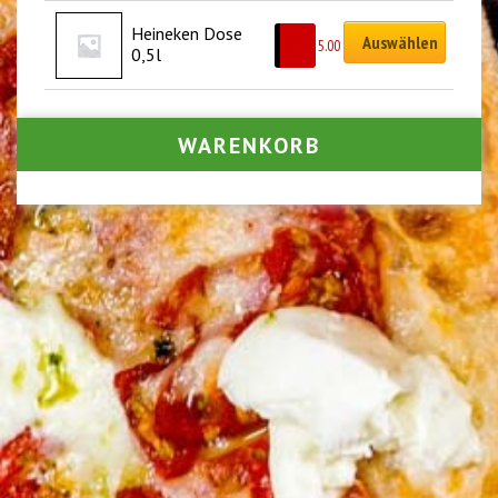
Heineken Dose 
Auswählen
CHF
5.00
0,5l
WARENKORB