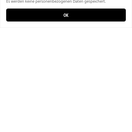
Es werden keine personenbezogenen Daten gespeichert.
OK
0 items in cart
0
Pizzeria Venezia
Rorschacherstrasse 125
9000 St. Gallen