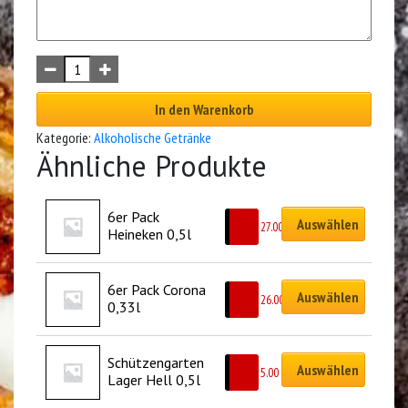
In den Warenkorb
Kategorie:
Alkoholische Getränke
Ähnliche Produkte
6er Pack 
Auswählen
CHF
27.00
Heineken 0,5l
6er Pack Corona 
Auswählen
CHF
26.00
0,33l
Schützengarten 
Auswählen
CHF
5.00
Lager Hell 0,5l