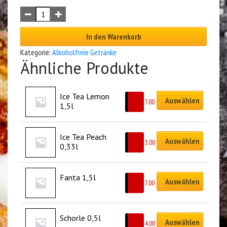
In den Warenkorb
Kategorie:
Alkoholfreie Getränke
Ähnliche Produkte
Ice Tea Lemon 
Auswählen
CHF
7.00
1,5l
Ice Tea Peach 
Auswählen
CHF
3.00
0,33l
Fanta 1,5l
Auswählen
CHF
7.00
Schorle 0,5l
Auswählen
CHF
4.00