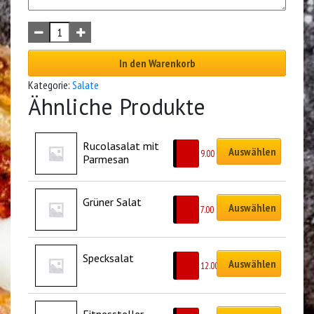
In den Warenkorb
Kategorie:
Salate
Ähnliche Produkte
Rucolasalat mit 
Auswählen
CHF
9.00
Parmesan
Grüner Salat
Auswählen
CHF
7.00
Specksalat
Auswählen
CHF
12.00
Fitnessteller