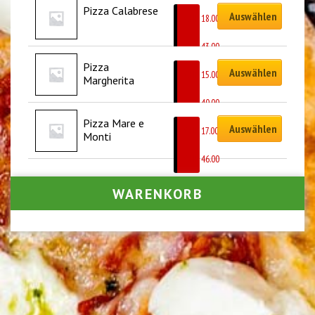
Pizza Calabrese
Auswählen
CHF
18.00
–
CHF
43.00
Pizza 
Auswählen
CHF
15.00
Margherita
–
CHF
40.00
Pizza Mare e 
Auswählen
CHF
17.00
Monti
–
CHF
46.00
WARENKORB