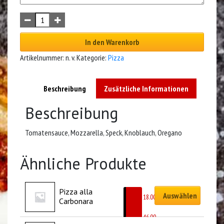
In den Warenkorb
Artikelnummer:
n. v.
Kategorie:
Pizza
Beschreibung
Zusätzliche Informationen
Beschreibung
Tomatensauce, Mozzarella, Speck, Knoblauch, Oregano
Ähnliche Produkte
Pizza alla 
Auswählen
CHF
18.00
Carbonara
–
CHF
46.00