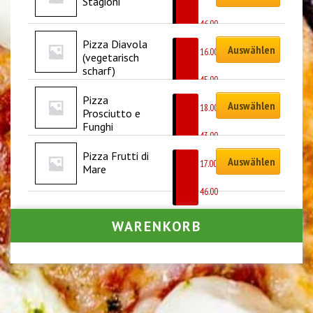
Stagioni
–
CHF
46.00
Pizza Diavola 
Auswählen
CHF
16.00
(vegetarisch 
–
scharf)
CHF
45.00
Pizza 
Auswählen
CHF
18.00
Prosciutto e 
–
Funghi
CHF
43.00
Pizza Frutti di 
Auswählen
CHF
17.00
Mare
–
CHF
46.00
WARENKORB