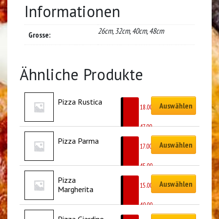
Informationen
26cm, 32cm, 40cm, 48cm
Grosse:
Ähnliche Produkte
Pizza Rustica
Auswählen
CHF
18.00
–
CHF
47.00
Pizza Parma
Auswählen
CHF
17.00
–
CHF
45.00
Pizza 
Auswählen
CHF
15.00
Margherita
–
CHF
40.00
Pizza Giardino