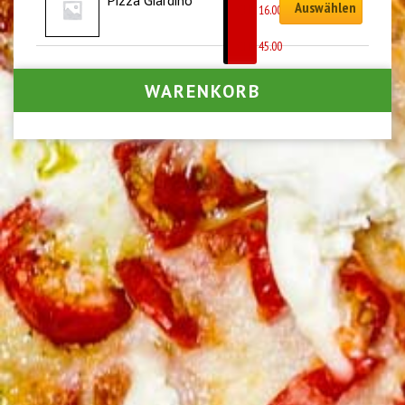
Auswählen
CHF
16.00
–
CHF
45.00
WARENKORB