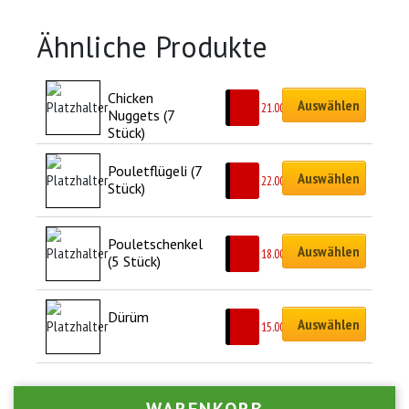
Ähnliche Produkte
Chicken 
Auswählen
CHF
21.00
Nuggets (7 
Stück)
Pouletflügeli (7 
Auswählen
CHF
22.00
Stück)
Pouletschenkel 
Auswählen
CHF
18.00
(5 Stück)
Dürüm
Auswählen
CHF
15.00
WARENKORB