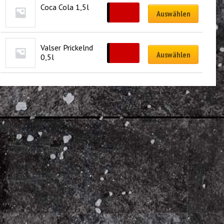
Coca Cola 1,5l
CHF
7.00
Auswählen
Valser Prickelnd 
CHF
4.00
Auswählen
0,5l