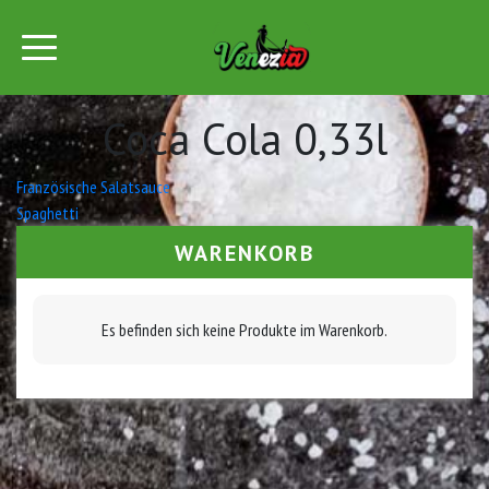
Coca Cola 0,33l
Beitrags-
Französische Salatsauce
Spaghetti
Navigation
WARENKORB
Es befinden sich keine Produkte im Warenkorb.